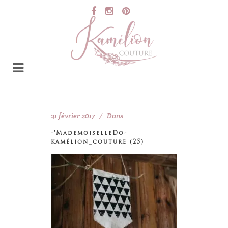
21 février 2017
Dans
-®MademoiselleDo-
kamélion_couture (25)