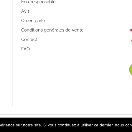
Eco-responsable
Avis
On en parle
Conditions générales de vente
Contact
FAQ
e de l'église, 44850 Ligné |
06.83.82.37.99
|
contact@kamelion-cou
érience sur notre site. Si vous continuez à utiliser ce dernier, nous co
© 2026 Kamélion-Couture - Tous droits réservés