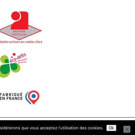
ture.fr
nsidérerons que vous acceptez l'utilisation des cookies.
Ok