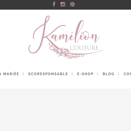
A MARIÉE
ECORESPONSABLE
E-SHOP
BLOG
CO